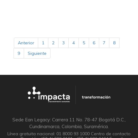
Anterior
1
2
3
4
5
6
7
8
9
Siguiente
Sede Ean Legacy: Carrera 11 No. 78-47 Bogotá D.C.,
Cundinamarca, Colombia, Suramérica.
Línea gratuita nacional: 01 8000 93 1000 Centro de contacto